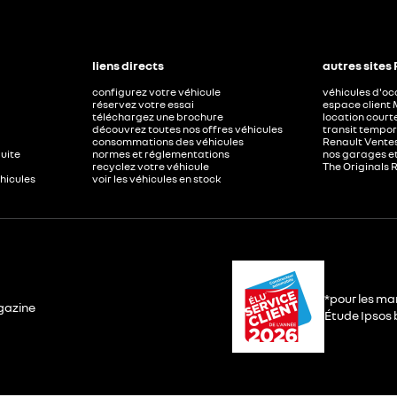
liens directs
autres sites
configurez votre véhicule
véhicules d'o
réservez votre essai
espace client 
téléchargez une brochure
location court
découvrez toutes nos offres véhicules
transit tempor
consommations des véhicules
Renault Ventes
duite
normes et réglementations
nos garages e
recyclez votre véhicule
The Originals 
éhicules
voir les véhicules en stock
*pour les ma
gazine
Étude Ipsos b