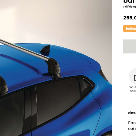
référe
255,
indis
pai
séc
des
Faci
outi