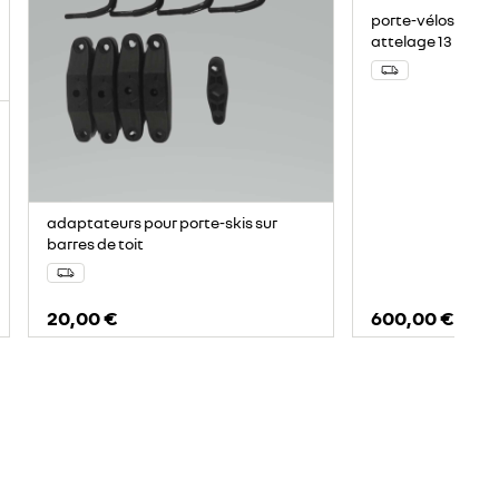
porte-vélos Maste
attelage 13 broch
adaptateurs pour porte-skis sur
barres de toit
20,00 €
600,00 €