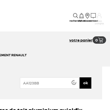
recherche
achat
réseau
contact
mon
compte
votre panier
0
SSEMENT RENAULT
ok
res de toit aluminium quickfix