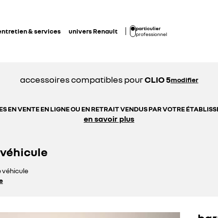
particulier
entretien & services
univers Renault
professionnel
accessoires compatibles pour
CLIO 5
modifier
S EN VENTE EN LIGNE OU EN RETRAIT VENDUS PAR VOTRE ÉTABLI
en savoir plus
 véhicule
e véhicule
e
bar