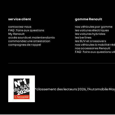
service client
gamme Renault
contactez-nous
nos véhicules par gamme
FAQ : foire aux questions
les voitures électriques
My Renault
les voitures hybrides
accès sourds et malentendants
les berlines
commandez une attestation
les SUV et crossovers
campagnes de rappel
nos véhicules à mobilité ré
nos accessoires Renault​
FAQ : foire aux questions v
*classement des lecteurs 2026, l’Automobile Ma