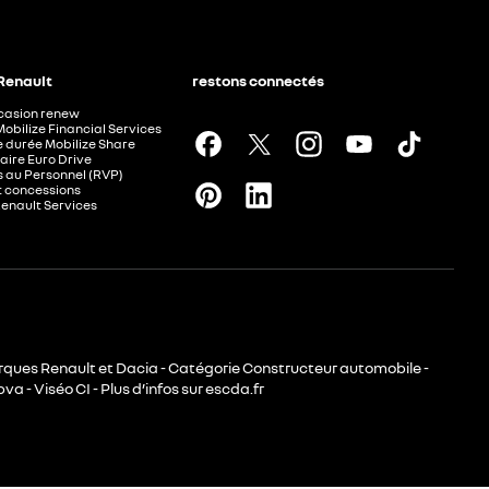
 Renault
restons connectés
ccasion renew
Mobilize Financial Services
e durée Mobilize Share
aire Euro Drive
 au Personnel (RVP)
t concessions
Renault Services
rques Renault et Dacia - Catégorie Constructeur automobile -
va - Viséo CI - Plus d’infos sur escda.fr