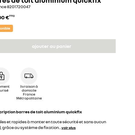
nce
8201720047
00 €
TTC
ponible
ajouter au panier
ement
livraison à
urisé
domicile
France
Métropolitaine
cription
barres de toit aluminium quickfix
les et rapides à monter en toute sécurité et sans aucun
l, grâce au système de fixation
...
voir plus