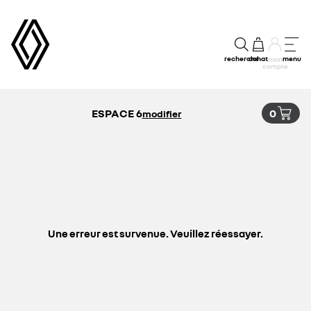
recherche
achat
menu
mon
compte
ESPACE 6
0
modifier
Une erreur est survenue. Veuillez réessayer.