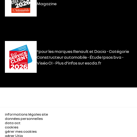
Magazine
*pour les marques Renault et Dacia - Catégorie
Constructeur automobile - Étude Ipsos bva -
Viséo CI - Plus d’infos sur escda.fr
informations légales site
données personnelles
data act
cookies
gérer mes cookies
gérer Utiq