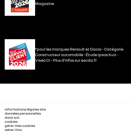
Magazine
*pour les marques Renault et Dacia - Catégorie
Constructeur automobile - Étude Ipsos bva -
Viséo CI - Plus d’infos sur escda.fr
informations légales site
données personnelles
data act
cookies
gérer mes cookies
gérer Utiq