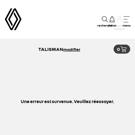
recherche
achat
menu
mon
compte
TALISMAN
0
modifier
Une erreur est survenue. Veuillez réessayer.