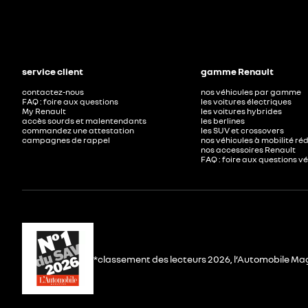
service client
gamme Renault
contactez-nous
nos véhicules par gamme
FAQ : foire aux questions
les voitures électriques
My Renault
les voitures hybrides
accès sourds et malentendants
les berlines
commandez une attestation
les SUV et crossovers
campagnes de rappel
nos véhicules à mobilité ré
nos accessoires Renault​
FAQ : foire aux questions v
*classement des lecteurs 2026, l’Automobile Ma