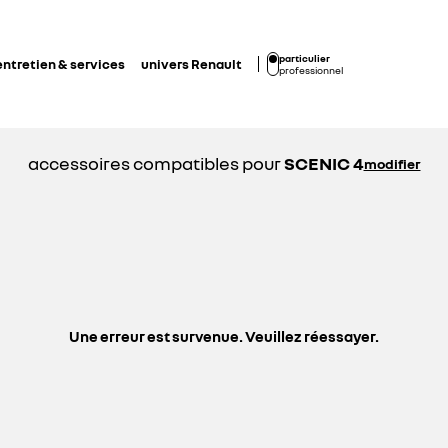
particulier
entretien & services
univers Renault
professionnel
accessoires compatibles pour
SCENIC 4
modifier
Une erreur est survenue. Veuillez réessayer.