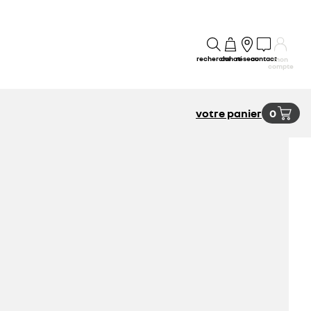
recherche
achat
réseau
contact
mon
compte
votre panier
0