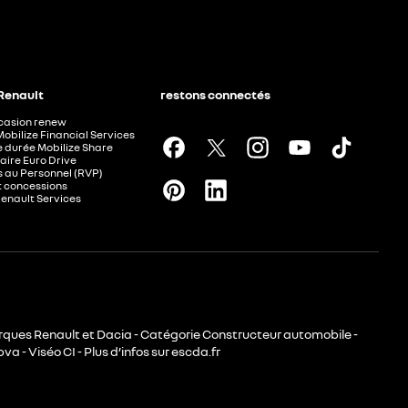
 Renault
restons connectés
ccasion renew
Mobilize Financial Services
e durée Mobilize Share
aire Euro Drive
 au Personnel (RVP)
t concessions
Renault Services
rques Renault et Dacia - Catégorie Constructeur automobile -
va - Viséo CI - Plus d’infos sur escda.fr