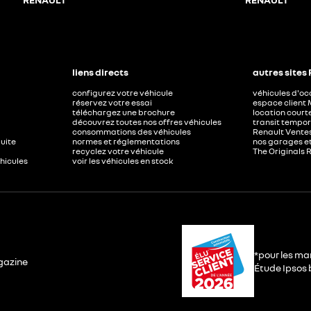
liens directs
autres sites
configurez votre véhicule
véhicules d'o
réservez votre essai
espace client 
téléchargez une brochure
location court
découvrez toutes nos offres véhicules
transit tempor
consommations des véhicules
Renault Ventes
duite
normes et réglementations
nos garages e
recyclez votre véhicule
The Originals 
éhicules
voir les véhicules en stock
*pour les ma
gazine
Étude Ipsos b