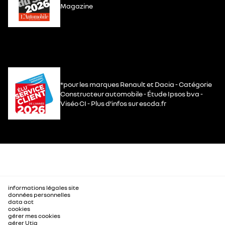
Magazine
*pour les marques Renault et Dacia - Catégorie
Constructeur automobile - Étude Ipsos bva -
Viséo CI - Plus d’infos sur escda.fr
informations légales site
données personnelles
data act
cookies
gérer mes cookies
gérer Utiq