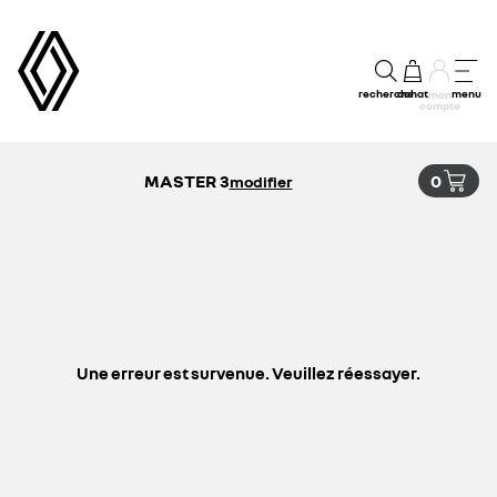
recherche
achat
menu
mon
compte
MASTER 3
0
modifier
Une erreur est survenue. Veuillez réessayer.