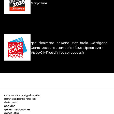
Magazine
*pour les marques Renault et Dacia - Catégorie
Constructeur automobile - Étude Ipsos bva -
Viséo CI - Plus d’infos sur escda.fr
informations légales site
données personnelles
data act
cookies
gérer mes cookies
gérer Utiq