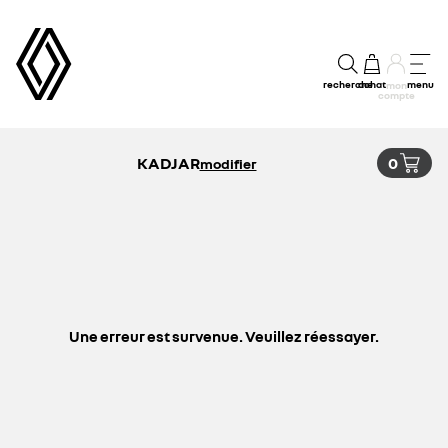
recherche
achat
menu
mon
compte
KADJAR
0
modifier
Une erreur est survenue. Veuillez réessayer.