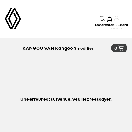
recherche
achat
menu
mon
compte
KANGOO VAN Kangoo 3
0
modifier
Une erreur est survenue. Veuillez réessayer.