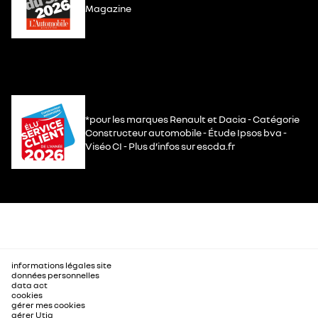
Magazine
*pour les marques Renault et Dacia - Catégorie
Constructeur automobile - Étude Ipsos bva -
Viséo CI - Plus d’infos sur escda.fr
informations légales site
données personnelles
data act
cookies
gérer mes cookies
gérer Utiq