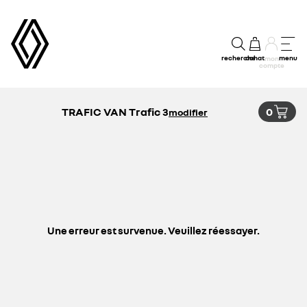
recherche
achat
menu
mon
compte
TRAFIC VAN Trafic 3
0
modifier
Une erreur est survenue. Veuillez réessayer.