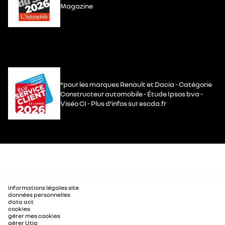
Magazine
*pour les marques Renault et Dacia - Catégorie
Constructeur automobile - Étude Ipsos bva -
Viséo CI - Plus d’infos sur escda.fr
informations légales site
données personnelles
data act
cookies
gérer mes cookies
gérer Utiq