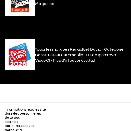
Magazine
*pour les marques Renault et Dacia - Catégorie
Constructeur automobile - Étude Ipsos bva -
Viséo CI - Plus d’infos sur escda.fr
informations légales site
données personnelles
data act
cookies
gérer mes cookies
gérer Utiq