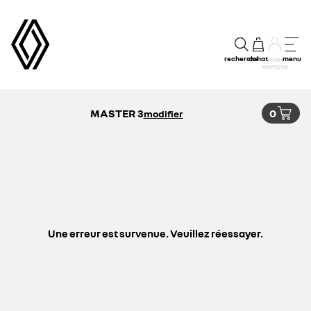
recherche
achat
menu
mon
compte
MASTER 3
0
modifier
Une erreur est survenue. Veuillez réessayer.