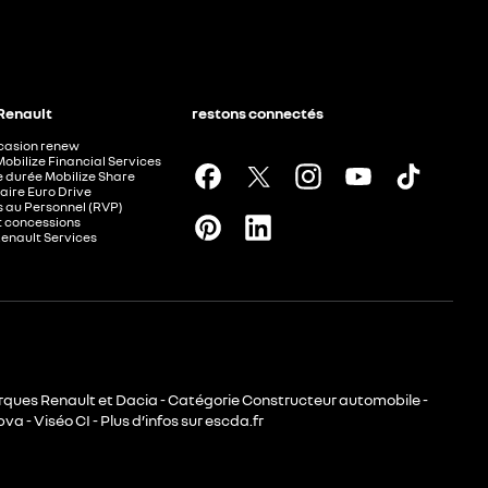
 Renault
restons connectés
ccasion renew
Mobilize Financial Services
e durée Mobilize Share
aire Euro Drive
 au Personnel (RVP)
t concessions
Renault Services
rques Renault et Dacia - Catégorie Constructeur automobile -
va - Viséo CI - Plus d’infos sur escda.fr