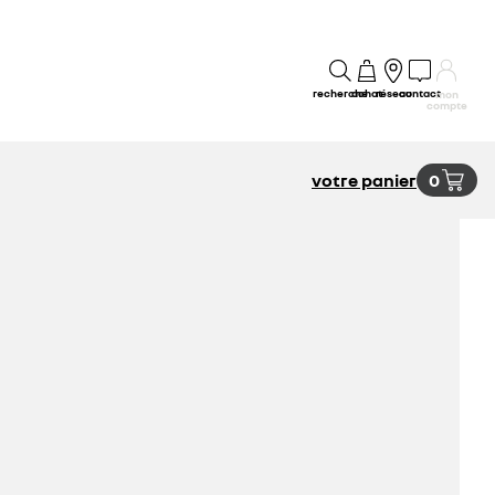
recherche
achat
réseau
contact
mon
compte
votre panier
0