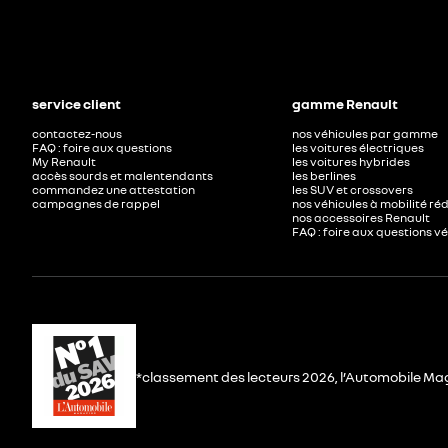
service client
gamme Renault
contactez-nous
nos véhicules par gamme
FAQ : foire aux questions
les voitures électriques
My Renault
les voitures hybrides
accès sourds et malentendants
les berlines
commandez une attestation
les SUV et crossovers
campagnes de rappel
nos véhicules à mobilité ré
nos accessoires Renault​
FAQ : foire aux questions v
*classement des lecteurs 2026, l’Automobile Ma