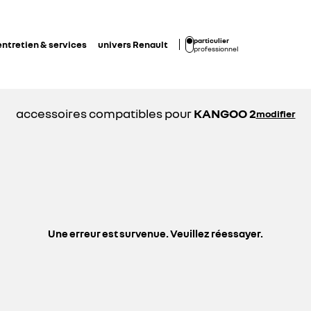
particulier
entretien & services
univers Renault
professionnel
accessoires compatibles pour
KANGOO 2
modifier
Une erreur est survenue. Veuillez réessayer.