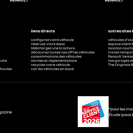
liens directs
autres sites
configurez votre véhicule
véhicules d'o
réservez votre essai
espace client 
téléchargez une brochure
location court
découvrez toutes nos offres véhicules
transit tempor
consommations des véhicules
Renault Ventes
duite
normes et réglementations
nos garages e
recyclez votre véhicule
The Originals 
éhicules
voir les véhicules en stock
*pour les ma
gazine
Étude Ipsos b