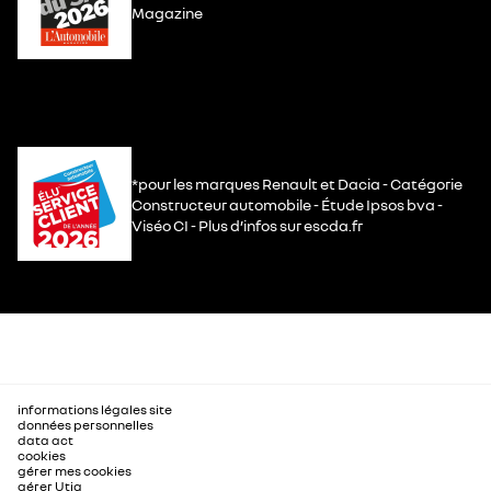
Magazine
*pour les marques Renault et Dacia - Catégorie
Constructeur automobile - Étude Ipsos bva -
Viséo CI - Plus d’infos sur escda.fr
informations légales site
données personnelles
data act
cookies
gérer mes cookies
gérer Utiq