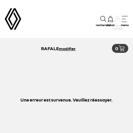
recherche
achat
menu
mon
compte
RAFALE
0
modifier
Une erreur est survenue. Veuillez réessayer.