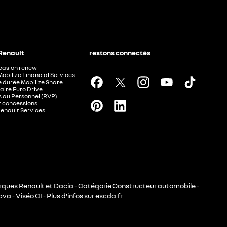
 Renault
restons connectés
ccasion renew
Mobilize Financial Services
e durée Mobilize Share
aire Euro Drive
 au Personnel (RVP)
t concessions
Renault Services
rques Renault et Dacia - Catégorie Constructeur automobile -
va - Viséo CI - Plus d’infos sur escda.fr