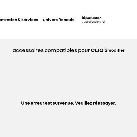
particulier
entretien & services
univers Renault
professionnel
accessoires compatibles pour
CLIO 5
modifier
Une erreur est survenue. Veuillez réessayer.