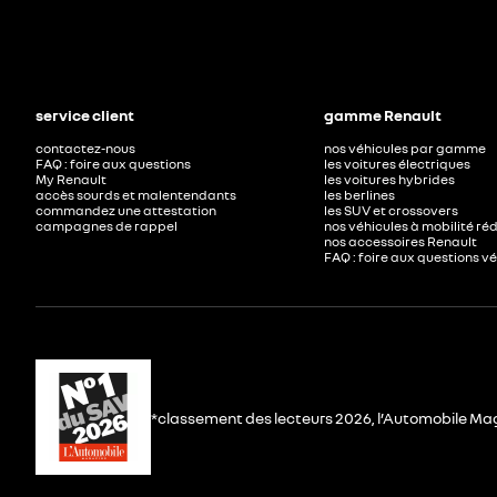
service client
gamme Renault
contactez-nous
nos véhicules par gamme
FAQ : foire aux questions
les voitures électriques
My Renault
les voitures hybrides
accès sourds et malentendants
les berlines
commandez une attestation
les SUV et crossovers
campagnes de rappel
nos véhicules à mobilité ré
nos accessoires Renault​
FAQ : foire aux questions v
*classement des lecteurs 2026, l’Automobile Ma