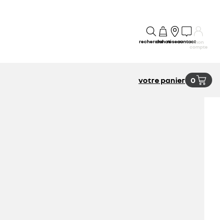
recherche
achat
réseau
contact
mon
compte
votre panier
0