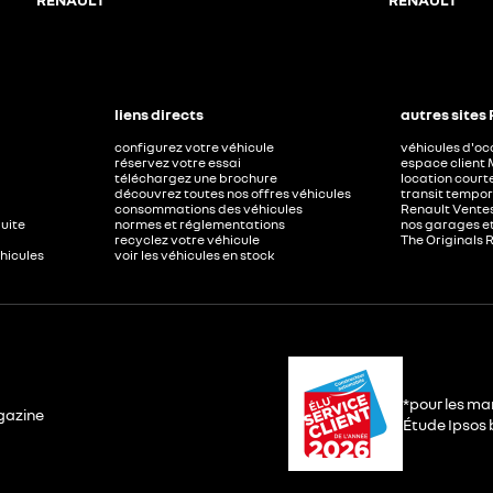
liens directs
autres sites
configurez votre véhicule
véhicules d'o
réservez votre essai
espace client 
téléchargez une brochure
location court
découvrez toutes nos offres véhicules
transit tempor
consommations des véhicules
Renault Ventes
duite
normes et réglementations
nos garages e
recyclez votre véhicule
The Originals 
éhicules
voir les véhicules en stock
*pour les ma
gazine
Étude Ipsos b