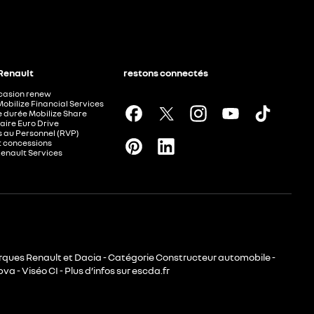
 Renault
restons connectés
ccasion renew
Mobilize Financial Services
e durée Mobilize Share
aire Euro Drive
 au Personnel (RVP)
t concessions
Renault Services
rques Renault et Dacia - Catégorie Constructeur automobile -
va - Viséo CI - Plus d’infos sur escda.fr