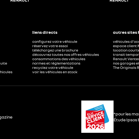
liens directs
autres sites
configurez votre véhicule
véhicules d'o
réservez votre essai
espace client 
téléchargez une brochure
location court
découvrez toutes nos offres véhicules
transit tempor
consommations des véhicules
Renault Ventes
duite
normes et réglementations
nos garages e
recyclez votre véhicule
The Originals 
éhicules
voir les véhicules en stock
*pour les ma
gazine
Étude Ipsos b