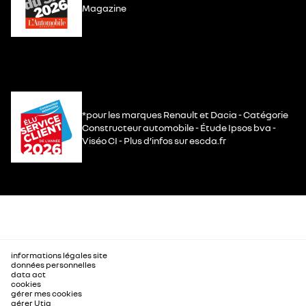
Magazine
*pour les marques Renault et Dacia - Catégorie
Constructeur automobile - Étude Ipsos bva -
Viséo CI - Plus d’infos sur escda.fr
informations légales site
données personnelles
data act
cookies
gérer mes cookies
gérer Utiq