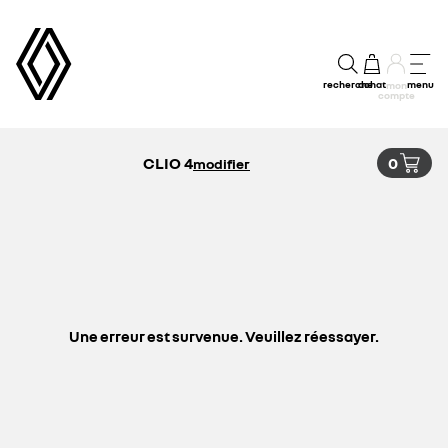
recherche
achat
menu
mon
compte
CLIO 4
0
modifier
Une erreur est survenue. Veuillez réessayer.