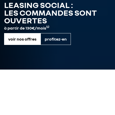
LEASING SOCIAL :
LES COMMANDES SONT
OUVERTES
à partir de 130€/mois⁽¹⁾
voir nos offres
profitez-en
offres véhicules neufs
véhicules disponibles