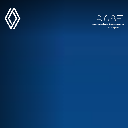
recherche
achat
menu
mon
compte