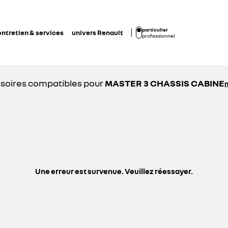
particulier
entretien & services
univers Renault
professionnel
soires compatibles pour
MASTER 3 CHASSIS CABINE
Une erreur est survenue. Veuillez réessayer.