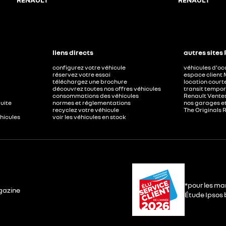
liens directs
autres sites
configurez votre véhicule
véhicules d'o
réservez votre essai
espace client 
téléchargez une brochure
location court
découvrez toutes nos offres véhicules
transit tempor
consommations des véhicules
Renault Ventes
duite
normes et réglementations
nos garages e
recyclez votre véhicule
The Originals 
éhicules
voir les véhicules en stock
*pour les ma
gazine
Étude Ipsos b