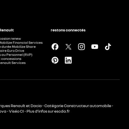
 Renault
restons connectés
ccasion renew
Mobilize Financial Services
e durée Mobilize Share
aire Euro Drive
 au Personnel (RVP)
t concessions
Renault Services
rques Renault et Dacia - Catégorie Constructeur automobile -
va - Viséo CI - Plus d’infos sur escda.fr