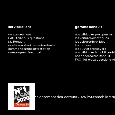
service client
gamme Renault
contactez-nous
nos véhicules par gamme
FAQ : foire aux questions
les voitures électriques
My Renault
les voitures hybrides
accès sourds et malentendants
les berlines
commandez une attestation
les SUV et crossovers
campagnes de rappel
nos véhicules à mobilité ré
nos accessoires Renault​
FAQ : foire aux questions v
*classement des lecteurs 2026, l’Automobile Ma