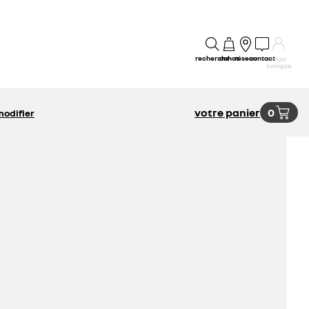
recherche
achat
réseau
contact
mon
compte
votre panier
0
modifier