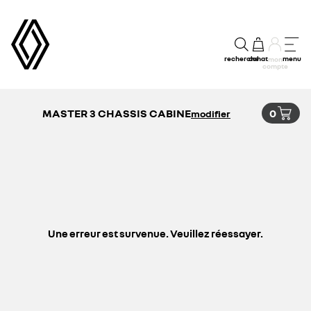
recherche
achat
menu
mon
compte
MASTER 3 CHASSIS CABINE
0
modifier
Une erreur est survenue. Veuillez réessayer.