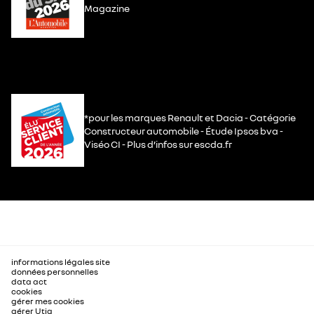
Magazine
*pour les marques Renault et Dacia - Catégorie
Constructeur automobile - Étude Ipsos bva -
Viséo CI - Plus d’infos sur escda.fr
informations légales site
données personnelles
data act
cookies
gérer mes cookies
gérer Utiq