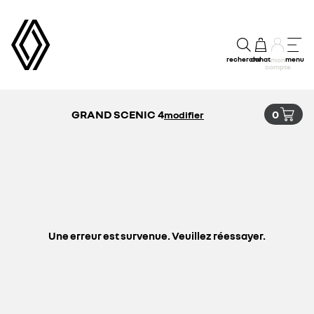
recherche
achat
menu
mon
compte
GRAND SCENIC 4
0
modifier
Une erreur est survenue. Veuillez réessayer.