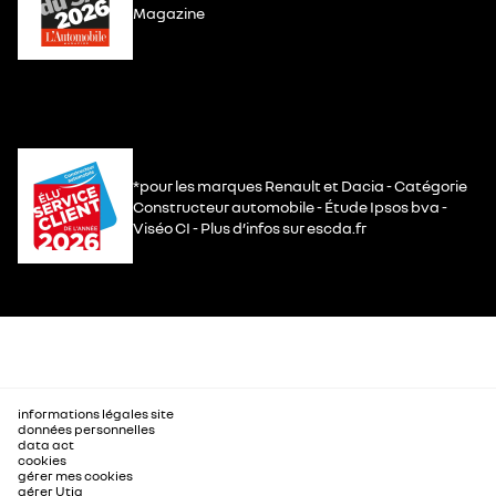
Magazine
*pour les marques Renault et Dacia - Catégorie
Constructeur automobile - Étude Ipsos bva -
Viséo CI - Plus d’infos sur escda.fr
informations légales site
données personnelles
data act
cookies
gérer mes cookies
gérer Utiq