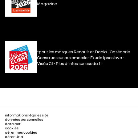
Magazine
*pour les marques Renault et Dacia - Catégorie
Constructeur automobile - Étude Ipsos bva -
Viséo CI - Plus d’infos sur escda.fr
informations légales site
données personnelles
data act
cookies
gérer mes cookies
gérer Utiq