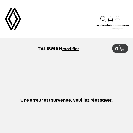
recherche
achat
menu
mon
compte
TALISMAN
0
modifier
Une erreur est survenue. Veuillez réessayer.