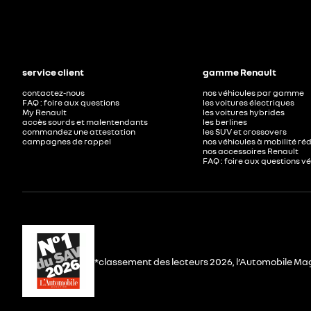
service client
gamme Renault
contactez-nous
nos véhicules par gamme
FAQ : foire aux questions
les voitures électriques
My Renault
les voitures hybrides
accès sourds et malentendants
les berlines
commandez une attestation
les SUV et crossovers
campagnes de rappel
nos véhicules à mobilité ré
nos accessoires Renault​
FAQ : foire aux questions v
*classement des lecteurs 2026, l’Automobile Ma