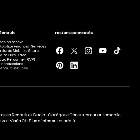
 Renault
restons connectés
ccasion renew
Mobilize Financial Services
e durée Mobilize Share
aire Euro Drive
 au Personnel (RVP)
t concessions
Renault Services
rques Renault et Dacia - Catégorie Constructeur automobile -
va - Viséo CI - Plus d’infos sur escda.fr