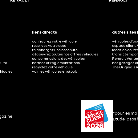
liens directs
autres sites
configurez votre véhicule
véhicules d'o
réservez votre essai
espace client 
téléchargez une brochure
location court
découvrez toutes nos offres véhicules
transit tempor
consommations des véhicules
Renault Ventes
duite
normes et réglementations
nos garages e
recyclez votre véhicule
The Originals 
éhicules
voir les véhicules en stock
*pour les ma
gazine
Étude Ipsos b