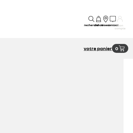
recherche
achat
réseau
contact
mon
compte
votre panier
0