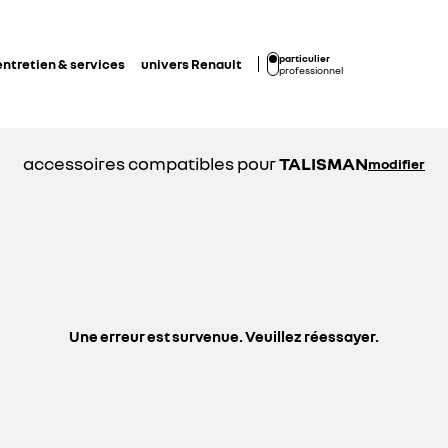
particulier
entretien & services
univers Renault
professionnel
accessoires compatibles pour
TALISMAN
modifier
Une erreur est survenue. Veuillez réessayer.