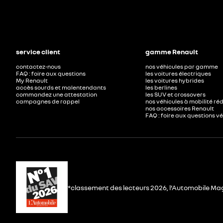
service client
gamme Renault
contactez-nous
nos véhicules par gamme
FAQ : foire aux questions
les voitures électriques
My Renault
les voitures hybrides
accès sourds et malentendants
les berlines
commandez une attestation
les SUV et crossovers
campagnes de rappel
nos véhicules à mobilité ré
nos accessoires Renault​
FAQ : foire aux questions v
*classement des lecteurs 2026, l’Automobile Ma