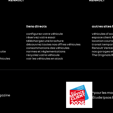
liens directs
autres sites
configurez votre véhicule
véhicules d'o
réservez votre essai
espace client 
téléchargez une brochure
location court
découvrez toutes nos offres véhicules
transit tempor
consommations des véhicules
Renault Ventes
duite
normes et réglementations
nos garages e
recyclez votre véhicule
The Originals 
éhicules
voir les véhicules en stock
*pour les ma
gazine
Étude Ipsos b