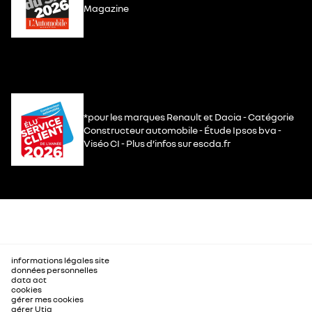
Magazine
*pour les marques Renault et Dacia - Catégorie
Constructeur automobile - Étude Ipsos bva -
Viséo CI - Plus d’infos sur escda.fr
informations légales site
données personnelles
data act
cookies
gérer mes cookies
gérer Utiq