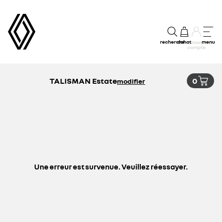
recherche
achat
menu
mon
compte
TALISMAN Estate
0
modifier
Une erreur est survenue. Veuillez réessayer.