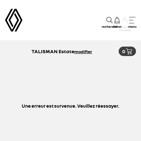
recherche
achat
menu
mon
compte
TALISMAN Estate
0
modifier
Une erreur est survenue. Veuillez réessayer.