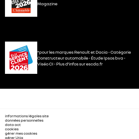
Magazine
*pour les marques Renault et Dacia - Catégorie
Constructeur automobile - Étude Ipsos bva -
Viséo CI - Plus d’infos sur escda.fr
informations légales site
données personnelles
data act
cookies
gérer mes cookies
gérer Utiq