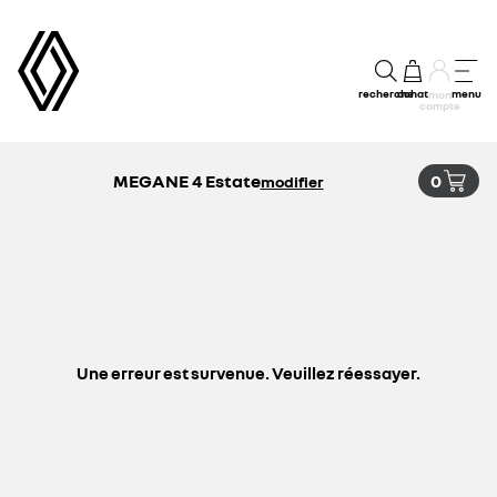
recherche
achat
menu
mon
compte
MEGANE 4 Estate
0
modifier
Une erreur est survenue. Veuillez réessayer.