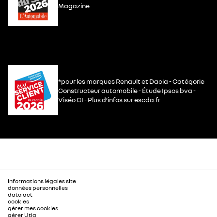
Magazine
*pour les marques Renault et Dacia - Catégorie
Constructeur automobile - Étude Ipsos bva -
Viséo CI - Plus d’infos sur escda.fr
informations légales site
données personnelles
data act
cookies
gérer mes cookies
gérer Utiq