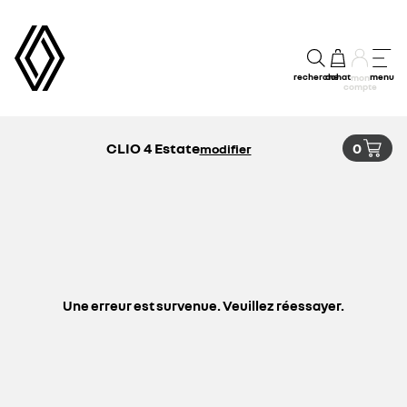
recherche
achat
menu
mon
compte
CLIO 4 Estate
0
modifier
Une erreur est survenue. Veuillez réessayer.