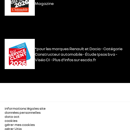
Magazine
*pour les marques Renault et Dacia - Catégorie
Constructeur automobile - Étude Ipsos bva -
Viséo CI - Plus d’infos sur escda.fr
informations légales site
données personnelles
data act
cookies
gérer mes cookies
gérer Utiq