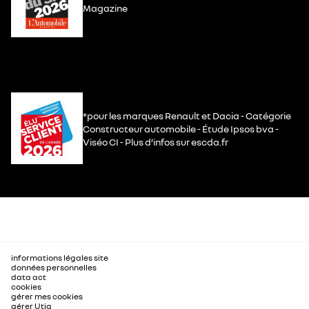
Magazine
*pour les marques Renault et Dacia - Catégorie
Constructeur automobile - Étude Ipsos bva -
Viséo CI - Plus d’infos sur escda.fr
informations légales site
données personnelles
data act
cookies
gérer mes cookies
gérer Utiq