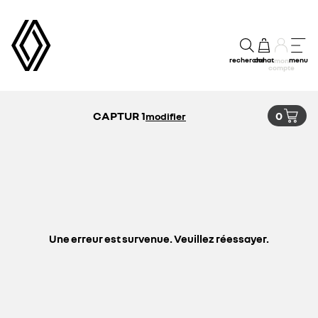
recherche
achat
menu
mon
compte
CAPTUR 1
0
modifier
Une erreur est survenue. Veuillez réessayer.