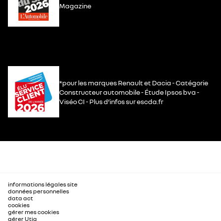
Magazine
*pour les marques Renault et Dacia - Catégorie
Constructeur automobile - Étude Ipsos bva -
Viséo CI - Plus d’infos sur escda.fr
informations légales site
données personnelles
data act
cookies
gérer mes cookies
gérer Utiq