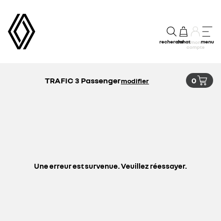
recherche
achat
menu
mon
compte
TRAFIC 3 Passenger
0
modifier
Une erreur est survenue. Veuillez réessayer.