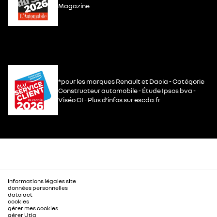
Magazine
*pour les marques Renault et Dacia - Catégorie
Constructeur automobile - Étude Ipsos bva -
Viséo CI - Plus d’infos sur escda.fr
informations légales site
données personnelles
data act
cookies
gérer mes cookies
gérer Utiq