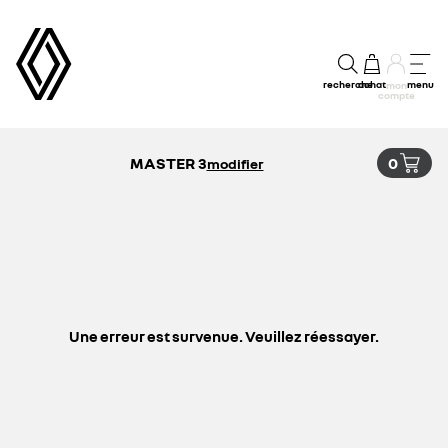
recherche
achat
menu
mon
compte
MASTER 3
0
modifier
Une erreur est survenue. Veuillez réessayer.