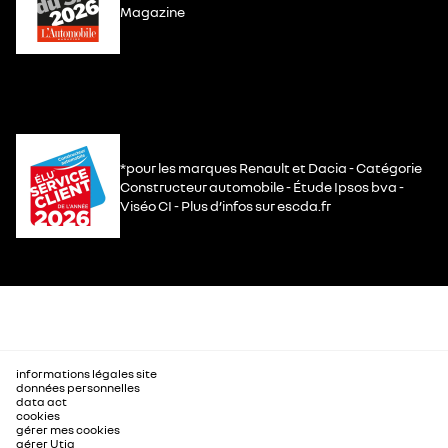
Magazine
*pour les marques Renault et Dacia - Catégorie
Constructeur automobile - Étude Ipsos bva -
Viséo CI - Plus d’infos sur escda.fr
informations légales site
données personnelles
data act
cookies
gérer mes cookies
gérer Utiq