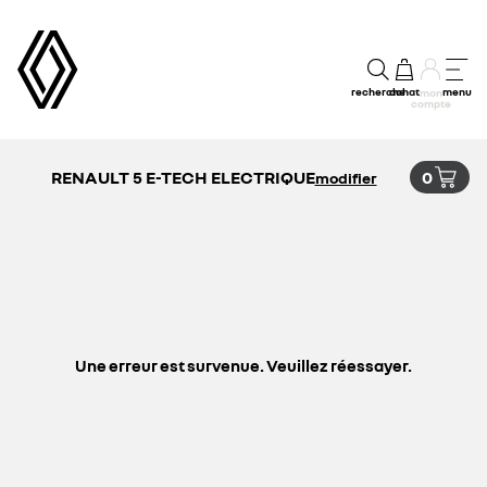
recherche
achat
menu
mon
compte
RENAULT 5 E-TECH ELECTRIQUE
0
modifier
Une erreur est survenue. Veuillez réessayer.