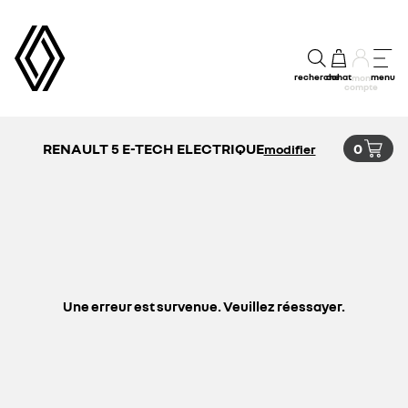
recherche
achat
menu
mon
compte
RENAULT 5 E-TECH ELECTRIQUE
0
modifier
Une erreur est survenue. Veuillez réessayer.