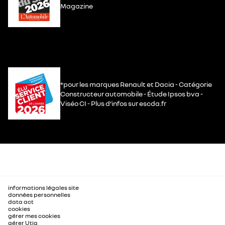
Magazine
*pour les marques Renault et Dacia - Catégorie
Constructeur automobile - Étude Ipsos bva -
Viséo CI - Plus d’infos sur escda.fr
informations légales site
données personnelles
data act
cookies
gérer mes cookies
gérer Utiq