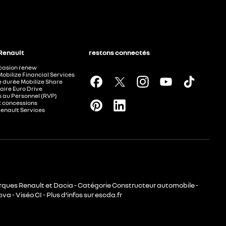
 Renault
restons connectés
ccasion renew
Mobilize Financial Services
e durée Mobilize Share
aire Euro Drive
 au Personnel (RVP)
t concessions
Renault Services
rques Renault et Dacia - Catégorie Constructeur automobile -
va - Viséo CI - Plus d’infos sur escda.fr