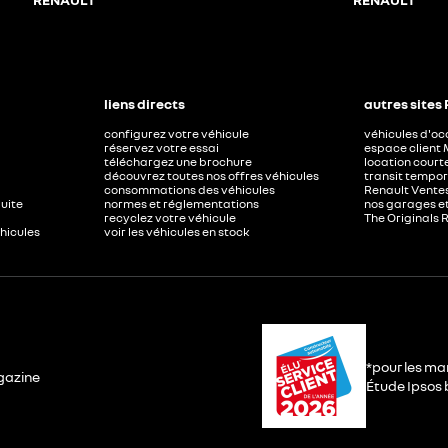
liens directs
autres sites
configurez votre véhicule
véhicules d'o
réservez votre essai
espace client 
téléchargez une brochure
location court
découvrez toutes nos offres véhicules
transit tempor
consommations des véhicules
Renault Ventes
duite
normes et réglementations
nos garages e
recyclez votre véhicule
The Originals 
éhicules
voir les véhicules en stock
*pour les ma
gazine
Étude Ipsos b