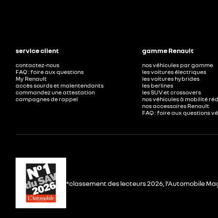
service client
gamme Renault
contactez-nous
nos véhicules par gamme
FAQ : foire aux questions
les voitures électriques
My Renault
les voitures hybrides
accès sourds et malentendants
les berlines
commandez une attestation
les SUV et crossovers
campagnes de rappel
nos véhicules à mobilité ré
nos accessoires Renault​
FAQ : foire aux questions v
*classement des lecteurs 2026, l’Automobile Ma