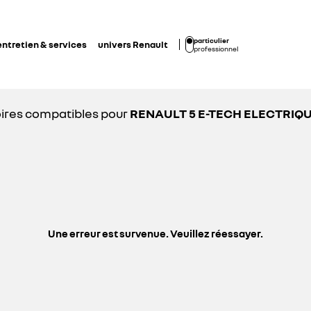
particulier
entretien & services
univers Renault
professionnel
ires compatibles pour
RENAULT 5 E-TECH ELECTRIQ
Une erreur est survenue. Veuillez réessayer.