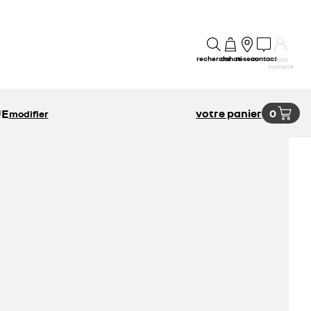
recherche
achat
réseau
contact
mon
compte
UE
votre panier
0
modifier