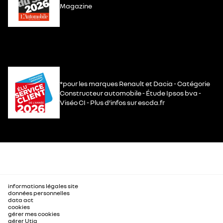
Magazine
*pour les marques Renault et Dacia - Catégorie
Constructeur automobile - Étude Ipsos bva -
Viséo CI - Plus d’infos sur escda.fr
informations légales site
données personnelles
data act
cookies
gérer mes cookies
gérer Utiq