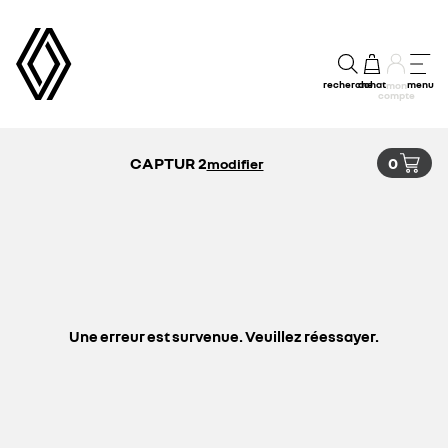
recherche
achat
menu
mon
compte
CAPTUR 2
0
modifier
Une erreur est survenue. Veuillez réessayer.