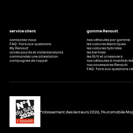
service client
gamme Renault
contactez-nous
nos véhicules par gamme
FAQ : foire aux questions
les voitures électriques
My Renault
les voitures hybrides
accès sourds et malentendants
les berlines
commandez une attestation
les SUV et crossovers
campagnes de rappel
nos véhicules à mobilité ré
nos accessoires Renault​
FAQ : foire aux questions v
*classement des lecteurs 2026, l’Automobile Ma