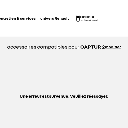
particulier
entretien & services
univers Renault
professionnel
accessoires compatibles pour
CAPTUR 2
modifier
Une erreur est survenue. Veuillez réessayer.