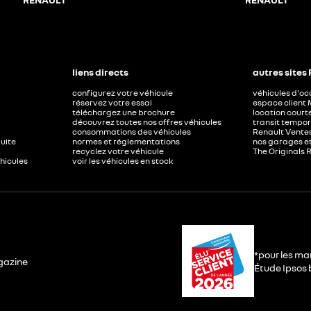
liens directs
autres sites
configurez votre véhicule
véhicules d'o
réservez votre essai
espace client 
téléchargez une brochure
location court
découvrez toutes nos offres véhicules
transit tempor
consommations des véhicules
Renault Ventes
duite
normes et réglementations
nos garages e
recyclez votre véhicule
The Originals 
éhicules
voir les véhicules en stock
*pour les ma
gazine
Étude Ipsos b