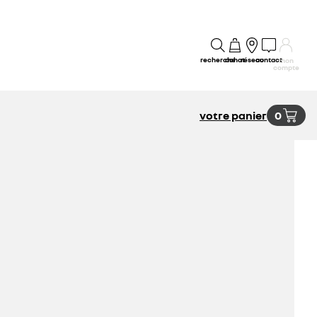
recherche
achat
réseau
contact
mon
compte
votre panier
0