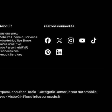
 Renault
restons connectés
ccasion renew
Mobilize Financial Services
e durée Mobilize Share
aire Euro Drive
 au Personnel (RVP)
t concessions
Renault Services
rques Renault et Dacia - Catégorie Constructeur automobile -
va - Viséo CI - Plus d’infos sur escda.fr