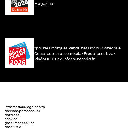
Magazine
*pour les marques Renault et Dacia - Catégorie
Constructeur automobile - Étude Ipsos bva -
Viséo CI - Plus d’infos sur escda.fr
informations légales site
données personnelles
data act
cookies
gérer mes cookies
gérer Utiq