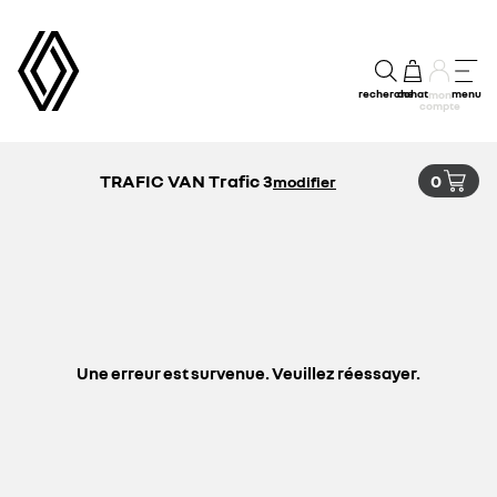
recherche
achat
menu
mon
compte
TRAFIC VAN Trafic 3
0
modifier
Une erreur est survenue. Veuillez réessayer.