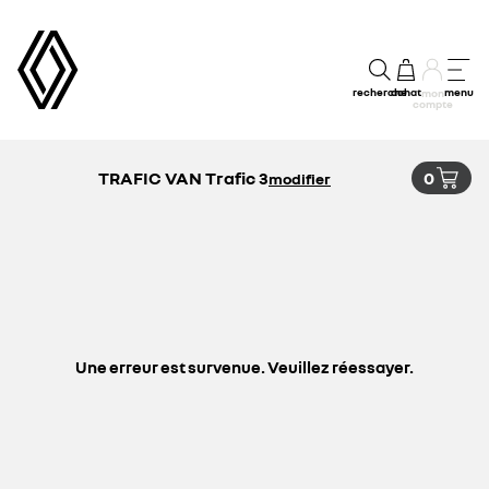
recherche
achat
menu
mon
compte
TRAFIC VAN Trafic 3
0
modifier
Une erreur est survenue. Veuillez réessayer.