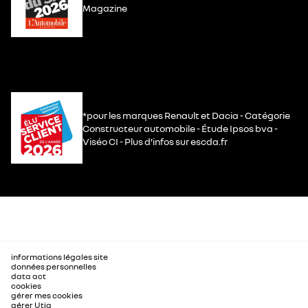
Magazine
*pour les marques Renault et Dacia - Catégorie
Constructeur automobile - Étude Ipsos bva -
Viséo CI - Plus d’infos sur escda.fr
informations légales site
données personnelles
data act
cookies
gérer mes cookies
gérer Utiq