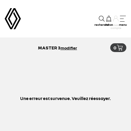
recherche
achat
menu
mon
compte
MASTER 3
0
modifier
Une erreur est survenue. Veuillez réessayer.