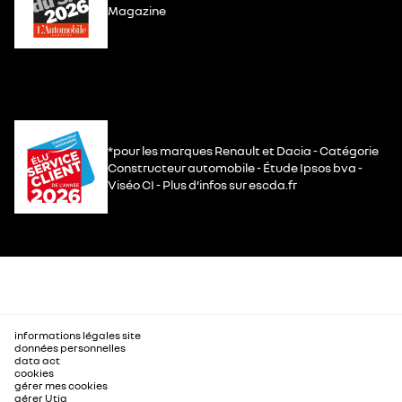
Magazine
*pour les marques Renault et Dacia - Catégorie
Constructeur automobile - Étude Ipsos bva -
Viséo CI - Plus d’infos sur escda.fr
informations légales site
données personnelles
data act
cookies
gérer mes cookies
gérer Utiq