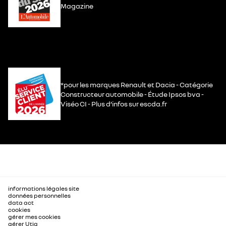
Magazine
*pour les marques Renault et Dacia - Catégorie
Constructeur automobile - Étude Ipsos bva -
Viséo CI - Plus d’infos sur escda.fr
informations légales site
données personnelles
data act
cookies
gérer mes cookies
gérer Utiq