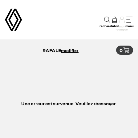
recherche
achat
menu
mon
compte
RAFALE
0
modifier
Une erreur est survenue. Veuillez réessayer.