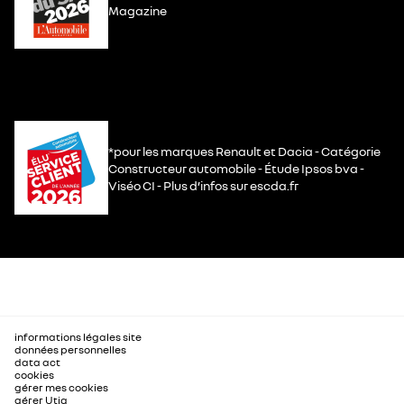
Magazine
*pour les marques Renault et Dacia - Catégorie
Constructeur automobile - Étude Ipsos bva -
Viséo CI - Plus d’infos sur escda.fr
informations légales site
données personnelles
data act
cookies
gérer mes cookies
gérer Utiq