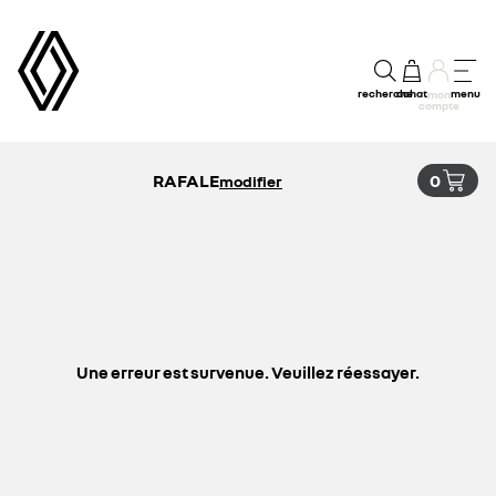
recherche
achat
menu
mon
compte
RAFALE
0
modifier
Une erreur est survenue. Veuillez réessayer.