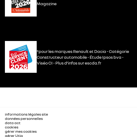
Magazine
*pour les marques Renault et Dacia - Catégorie
Constructeur automobile - Étude Ipsos bva -
Viséo CI - Plus d’infos sur escda.fr
informations légales site
données personnelles
data act
cookies
gérer mes cookies
gérer Utiq