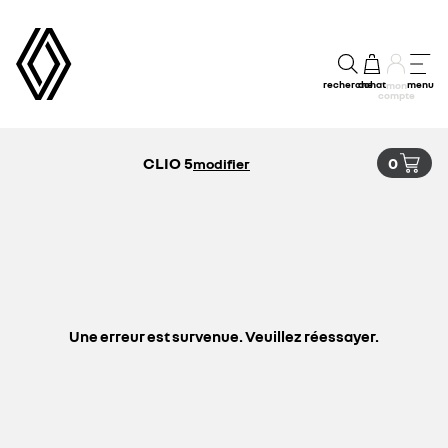
recherche
achat
menu
mon
compte
CLIO 5
0
modifier
Une erreur est survenue. Veuillez réessayer.