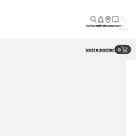
recherche
achat
réseau
contact
mon
compte
votre panier
0