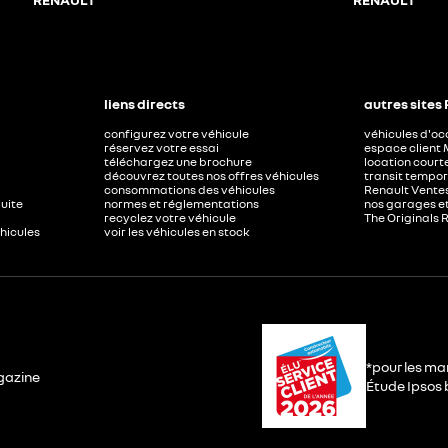
liens directs
autres sites
configurez votre véhicule
véhicules d'o
réservez votre essai
espace client 
téléchargez une brochure
location court
découvrez toutes nos offres véhicules
transit tempor
consommations des véhicules
Renault Ventes
duite
normes et réglementations
nos garages e
recyclez votre véhicule
The Originals 
éhicules
voir les véhicules en stock
*pour les ma
gazine
Étude Ipsos b