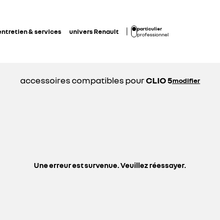
particulier
entretien & services
univers Renault
professionnel
accessoires compatibles pour
CLIO 5
modifier
Une erreur est survenue. Veuillez réessayer.