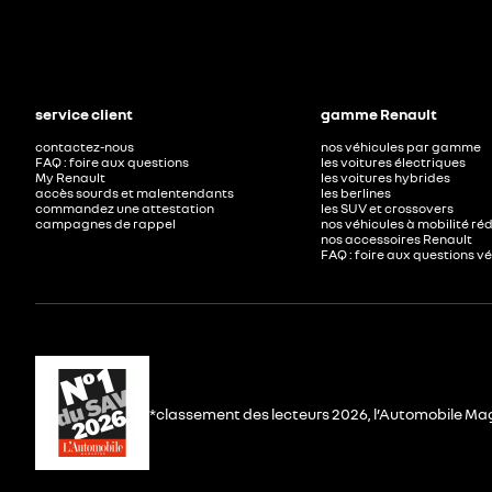
service client
gamme Renault
contactez-nous
nos véhicules par gamme
FAQ : foire aux questions
les voitures électriques
My Renault
les voitures hybrides
accès sourds et malentendants
les berlines
commandez une attestation
les SUV et crossovers
campagnes de rappel
nos véhicules à mobilité ré
nos accessoires Renault​
FAQ : foire aux questions v
*classement des lecteurs 2026, l’Automobile Ma