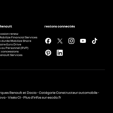
 Renault
restons connectés
ccasion renew
Mobilize Financial Services
e durée Mobilize Share
aire Euro Drive
 au Personnel (RVP)
t concessions
Renault Services
rques Renault et Dacia - Catégorie Constructeur automobile -
va - Viséo CI - Plus d’infos sur escda.fr