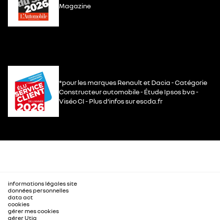
Magazine
*pour les marques Renault et Dacia - Catégorie
Constructeur automobile - Étude Ipsos bva -
Viséo CI - Plus d’infos sur escda.fr
informations légales site
données personnelles
data act
cookies
gérer mes cookies
gérer Utiq