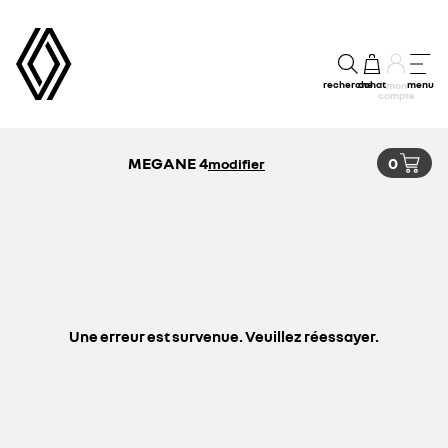
recherche
achat
menu
mon
compte
MEGANE 4
0
modifier
Une erreur est survenue. Veuillez réessayer.