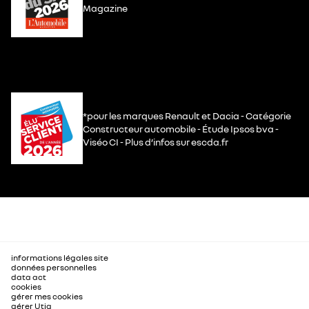
Magazine
*pour les marques Renault et Dacia - Catégorie
Constructeur automobile - Étude Ipsos bva -
Viséo CI - Plus d’infos sur escda.fr
informations légales site
données personnelles
data act
cookies
gérer mes cookies
gérer Utiq