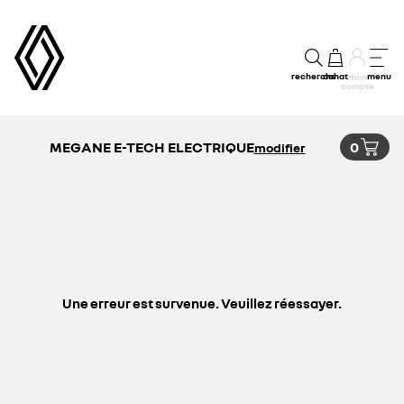
recherche
achat
menu
mon
compte
MEGANE E-TECH ELECTRIQUE
0
modifier
Une erreur est survenue. Veuillez réessayer.