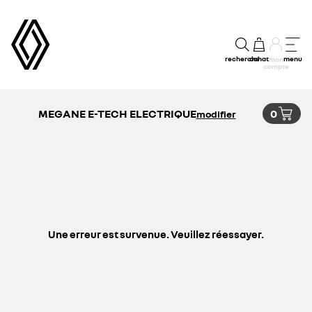
recherche
achat
menu
mon
compte
MEGANE E-TECH ELECTRIQUE
0
modifier
Une erreur est survenue. Veuillez réessayer.