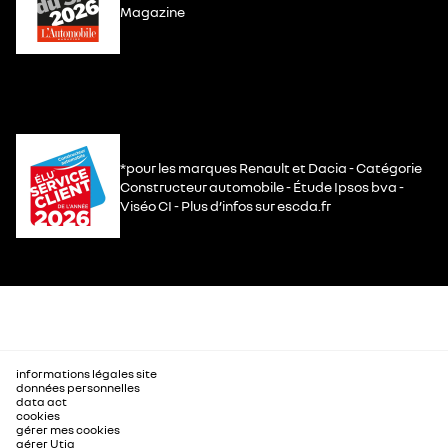
Magazine
*pour les marques Renault et Dacia - Catégorie
Constructeur automobile - Étude Ipsos bva -
Viséo CI - Plus d’infos sur escda.fr
informations légales site
données personnelles
data act
cookies
gérer mes cookies
gérer Utiq