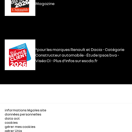
Magazine
*pour les marques Renault et Dacia - Catégorie
Constructeur automobile - Étude Ipsos bva -
Viséo CI - Plus d’infos sur escda.fr
informations légales site
données personnelles
data act
cookies
gérer mes cookies
gérer Utiq