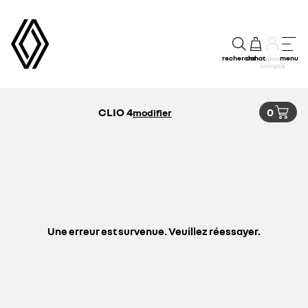
recherche
achat
menu
mon
compte
CLIO 4
0
modifier
Une erreur est survenue. Veuillez réessayer.