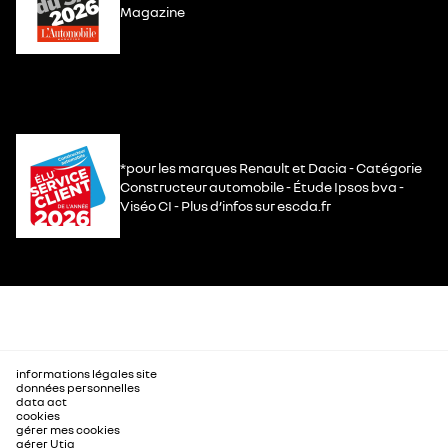
Magazine
*pour les marques Renault et Dacia - Catégorie
Constructeur automobile - Étude Ipsos bva -
Viséo CI - Plus d’infos sur escda.fr
informations légales site
données personnelles
data act
cookies
gérer mes cookies
gérer Utiq