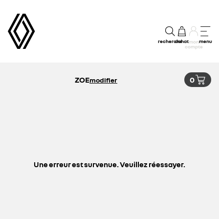
recherche
achat
menu
mon
compte
ZOE
0
modifier
Une erreur est survenue. Veuillez réessayer.