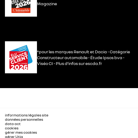
Magazine
*pour les marques Renault et Dacia - Catégorie
Constructeur automobile - Étude Ipsos bva -
Viséo CI - Plus d’infos sur escda.fr
informations légales site
données personnelles
data act
cookies
gérer mes cookies
gérer Utiq