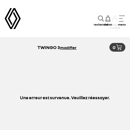
recherche
achat
menu
mon
compte
TWINGO 3
0
modifier
Une erreur est survenue. Veuillez réessayer.