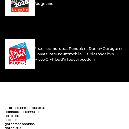
Magazine
*pour les marques Renault et Dacia - Catégorie
Constructeur automobile - Étude Ipsos bva -
Viséo CI - Plus d’infos sur escda.fr
informations légales site
données personnelles
data act
cookies
gérer mes cookies
gérer Utiq