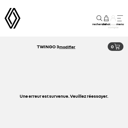
recherche
achat
menu
mon
compte
TWINGO 3
0
modifier
Une erreur est survenue. Veuillez réessayer.