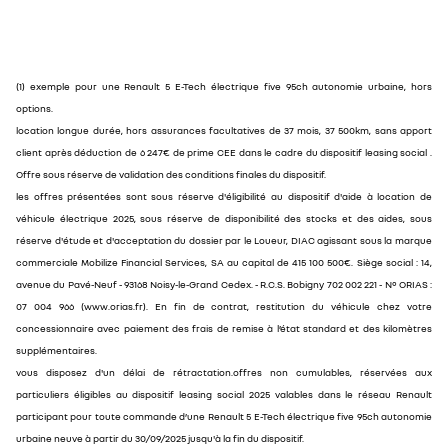
(1) exemple pour une Renault 5 E-Tech électrique five 95ch autonomie urbaine, hors
options.
location longue durée, hors assurances facultatives de 37 mois, 37 500km, sans apport
client après déduction de 6 247€ de prime CEE dans le cadre du dispositif leasing social .
Offre sous réserve de validation des conditions finales du dispositif.
les offres présentées sont sous réserve d'éligibilité au dispositif d'aide à location de
véhicule électrique 2025, sous réserve de disponibilité des stocks et des aides, sous
réserve d'étude et d'acceptation du dossier par le Loueur, DIAC agissant sous la marque
commerciale Mobilize Financial Services, SA au capital de 415 100 500€. Siège social : 14,
avenue du Pavé-Neuf - 93168 Noisy-le-Grand Cedex. - R.C.S. Bobigny 702 002 221 - N° ORIAS :
07 004 966 (www.orias.fr). En fin de contrat, restitution du véhicule chez votre
concessionnaire avec paiement des frais de remise à l’état standard et des kilomètres
supplémentaires.
vous disposez d'un délai de rétractation.offres non cumulables, réservées aux
particuliers éligibles au dispositif leasing social 2025 valables dans le réseau Renault
participant pour toute commande d’une Renault 5 E-Tech électrique five 95ch autonomie
urbaine neuve à partir du 30/09/2025 jusqu'à la fin du dispositif.