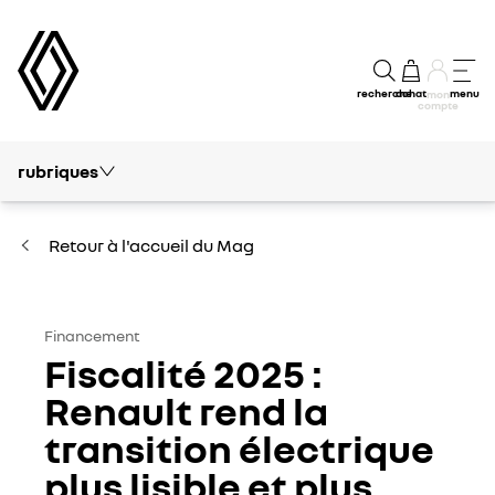
recherche
achat
menu
mon
compte
rubriques
Tout le mag
Conseils et Entretien
Retour à l'accueil du Mag
Electrique & Hybride
Autour de Renault
Financement
Fiscalité 2025 :
Innovations
Renault rend la
transition électrique
Financement
plus lisible et plus