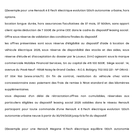
(2)exemple pour une Renault 4 E-Tech électrique evolution 120ch autonomie urbaine, hors
options.
location longue durée, hors assurances facultatives de 37 mois, 37 500km, sans apport
client après déduction de 7 000€ de prime CEE dans le cadre du dispositif leasing social .
Offre sous réserve de validation des conditions finales du dispositif.
les offres présentées sont sous réserve d'éligibilité au dispositif d'aide à location de
véhicule électrique 2025, sous réserve de disponibilité des stocks et des aides, sous
réserve d'étude et d'acceptation du dossier par le Loueur, DIAC agissant sous la marque
commerciale Mobilize Financial Services, SA au capital de 415 100 500€. Siège social : 14,
avenue du Pavé-Neuf - 93168 Noisy-le-Grand Cedex. - R.C.S. Bobigny 702 002 221 - N° ORIAS :
07 004 966 (www.orias.fr). En fin de contrat, restitution du véhicule chez votre
concessionnaire avec paiement des frais de remise à l’état standard et des kilomètres
supplémentaires.
vous disposez d'un délai de rétractation.offres non cumulables, réservées aux
particuliers éligibles au dispositif leasing social 2025 valables dans le réseau Renault
participant pour toute commande d’une Renault 4 E-Tech électrique evolution 120ch
autonomie urbaine neuve à partir du 30/09/2025 jusqu'à la fin du dispositif.
(3)exemple pour une Renault Megane E-Tech électrique equilibre 130ch autonomie