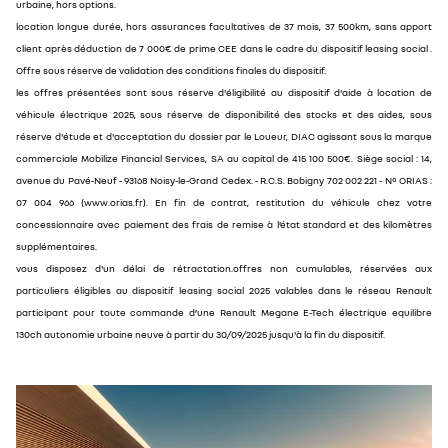
urbaine, hors options.
location longue durée, hors assurances facultatives de 37 mois, 37 500km, sans apport
client après déduction de 7 000€ de prime CEE dans le cadre du dispositif leasing social .
Offre sous réserve de validation des conditions finales du dispositif.
les offres présentées sont sous réserve d'éligibilité au dispositif d'aide à location de
véhicule électrique 2025, sous réserve de disponibilité des stocks et des aides, sous
réserve d'étude et d'acceptation du dossier par le Loueur, DIAC agissant sous la marque
commerciale Mobilize Financial Services, SA au capital de 415 100 500€. Siège social : 14,
avenue du Pavé-Neuf - 93168 Noisy-le-Grand Cedex. - R.C.S. Bobigny 702 002 221 - N° ORIAS :
07 004 966 (www.orias.fr). En fin de contrat, restitution du véhicule chez votre
concessionnaire avec paiement des frais de remise à l’état standard et des kilomètres
supplémentaires.
vous disposez d'un délai de rétractation.offres non cumulables, réservées aux
particuliers éligibles au dispositif leasing social 2025 valables dans le réseau Renault
participant pour toute commande d’une Renault Megane E-Tech électrique equilibre
130ch autonomie urbaine neuve à partir du 30/09/2025 jusqu'à la fin du dispositif.