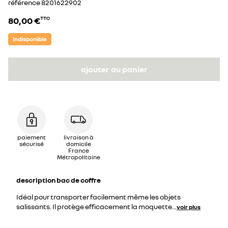
référence
8201622902
80,00 €
TTC
indisponible
ajouter au panier
paiement
livraison à
sécurisé
domicile
France
Métropolitaine
description
bac de coffre
Idéal pour transporter facilement même les objets
salissants. Il protège efficacement la moquette
...
voir plus