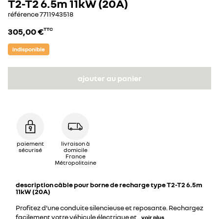
T2-T2 6.5m 11kW (20A)
référence
7711943518
305,00 €
TTC
indisponible
ajouter au panier
paiement
livraison à
sécurisé
domicile
France
Métropolitaine
description
câble pour borne de recharge type T2-T2 6.5m
11kW (20A)
Profitez d'une conduite silencieuse et reposante. Rechargez
facilement votre véhicule électrique et
...
voir plus